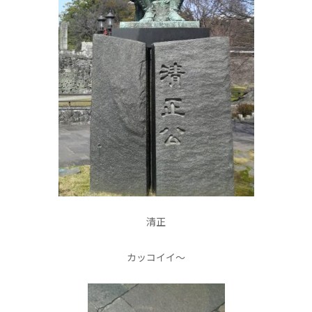
清正
カッコイイ〜