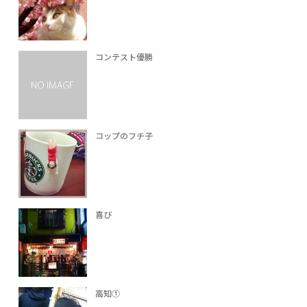
コンテスト優勝
コップのフチ子
喜び
高知①