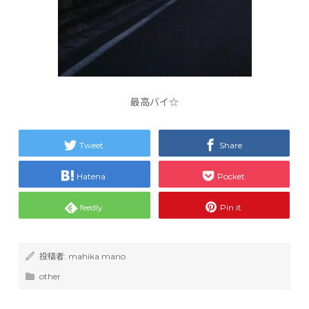
最高バイ☆
Tweet
Share
Hatena
Pocket
feedly
Pin it
投稿者:
mahika mano
other