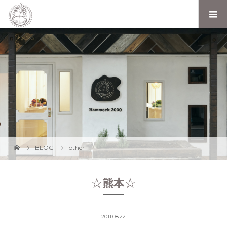
BLOG
other
☆熊本☆
2011.08.22