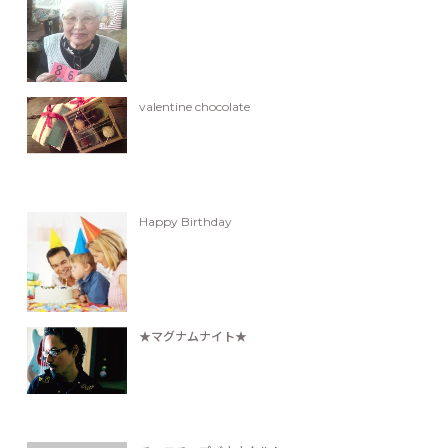
valentine chocolate
Happy Birthday
★マグナムナイト★