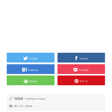
Tweet
Share
Hatena
Pocket
feedly
Pin it
投稿者:
mahika mano
BLOG
,
other